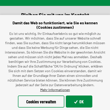
Bleiben Sie mit uns im Kontakt
Damit das Web so funktioniert, wie Sie es kennen
vapo@vapo-sro.cz
(Cookies zustimmen)
Es ist uns wichtig, Ihr Einkaufserlebnis so gut wie möglich zu
gestalten. Wir möchten, dass Sie auf unserer Website schnell
(+420) 491 462 696
finden, was Sie suchen, dass Sie nicht lange herumklicken müssen
und dass Sie keine Werbung für Dinge sehen, die Sie nicht
interessieren. So können Sie die Website in der gewohnten Ansicht
sehen und müssen sich nicht jedes Mal neu anmelden. Deshalb
benötigen wir Ihre Zustimmung zur Verarbeitung von Cookies.
Indem Sie auf die Schaltfläche "OK/In Ordnung" klicken, erklären
Sie sich mit dem Setzen von Cookies einverstanden, damit wir
Ihnen auf der Grundlage Ihrer Daten einen sinnvollen und
nützlichen Service bieten können. Sie können Ihre Zustimmung
jederzeit auf der Seite zur Datenverarbeitung ändern.
Mehr Informationen
©dmpCMS
© Offizielle Webseite VAPO, společnost s ručením
Cookies verwalten
OK
omezeným