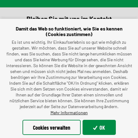
Bleiben Sie mit uns im Kontakt
Damit das Web so funktioniert, wie Sie es kennen
vapo@vapo-sro.cz
(Cookies zustimmen)
Es ist uns wichtig, Ihr Einkaufserlebnis so gut wie möglich zu
gestalten. Wir möchten, dass Sie auf unserer Website schnell
(+420) 491 462 696
finden, was Sie suchen, dass Sie nicht lange herumklicken müssen
und dass Sie keine Werbung für Dinge sehen, die Sie nicht
interessieren. So können Sie die Website in der gewohnten Ansicht
sehen und müssen sich nicht jedes Mal neu anmelden. Deshalb
benötigen wir Ihre Zustimmung zur Verarbeitung von Cookies.
Indem Sie auf die Schaltfläche "OK/In Ordnung" klicken, erklären
Sie sich mit dem Setzen von Cookies einverstanden, damit wir
Ihnen auf der Grundlage Ihrer Daten einen sinnvollen und
nützlichen Service bieten können. Sie können Ihre Zustimmung
jederzeit auf der Seite zur Datenverarbeitung ändern.
Mehr Informationen
©dmpCMS
© Offizielle Webseite VAPO, společnost s ručením
Cookies verwalten
OK
omezeným