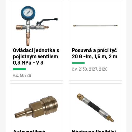
Ovládací jednotka s
Posuvná a pnící tyč
pojistným ventilem
20 G -1m, 1,5 m, 2 m
0,3 MPa - V 3
č.v. 2130, 2127, 2120
v.č. 50726
Autoventilová
Nástavec flexibilní