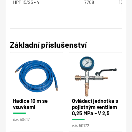
HPP 15/25 - 4
7708
150 - 
Základní příslušenství
Hadice 10 m se
Ovládací jednotka s
vsuvkami
pojistným ventilem
0,25 MPa - V 2,5
č.v. 50417
v.č. 50172