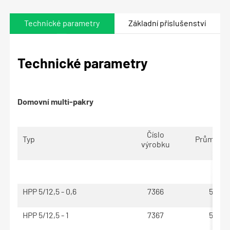
Technické parametry
Základní příslušenství
Technické parametry
Domovní multi-pakry
Číslo
Typ
Průměr p
výrobku
mm
HPP 5/12,5 - 0,6
7366
50 - 1
HPP 5/12,5 - 1
7367
50 - 1