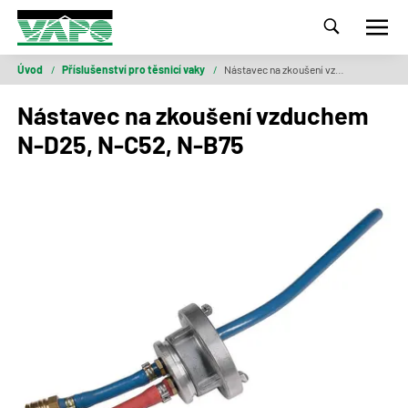
Úvod
/
Příslušenství pro těsnicí vaky
/
Nástavec na zkoušení vzduchem N-D25, N-C52, N-B75
Nástavec na zkoušení vzduchem
N-D25, N-C52, N-B75