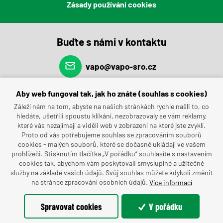
Zásady používání cookies
Buďte s námi v kontaktu
vapo@vapo-sro.cz
(+420) 491 462 696
Aby web fungoval tak, jak ho znáte (souhlas s cookies)
Záleží nám na tom, abyste na našich stránkách rychle našli to, co
hledáte, ušetřili spoustu klikání, nezobrazovaly se vám reklamy,
které vás nezajímají a viděli web v zobrazení na které jste zvyklí.
Proto od vás potřebujeme souhlas se zpracováním souborů
cookies - malých souborů, které se dočasně ukládají ve vašem
prohlížeči. Stisknutím tlačítka „V pořádku“ souhlasíte s nastavením
cookies tak, abychom vám poskytovali smysluplné a užitečné
služby na základě vašich údajů. Svůj souhlas můžete kdykoli změnit
na stránce zpracování osobních údajů.
Více informací
©dmpCMS
Spravovat cookies
V pořádku
© Oficiální stránky VAPO s.r.o.