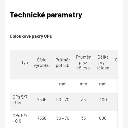
Technické parametry
Obloukové pakry OPs
Průměr
Délka
Číslo
Průměr
Celko
Typ
pryž.
pryž.
výrobku
potrubí
délk
tělesa
tělesa
mm
mm
mm
mm
OPs 5/7
7535
50 - 70
35
400
510
- 0,4
OPs 5/7
7536
50 - 70
35
600
710
- 0,6